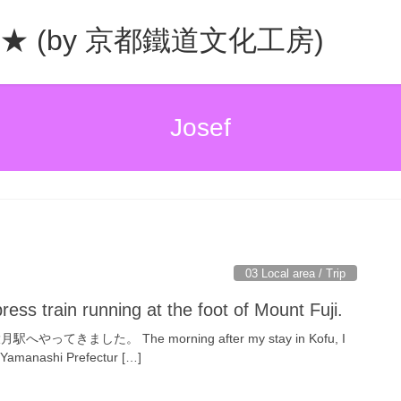
b. ★ (by 京都鐵道文化工房)
Josef
03 Local area / Trip
ress train running at the foot of Mount Fuji.
てきました。 The morning after my stay in Kofu, I
n Yamanashi Prefectur […]