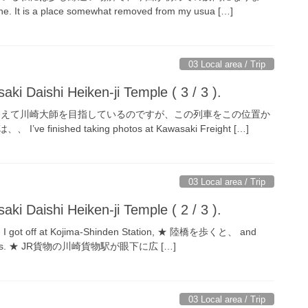
e. It is a place somewhat removed from my usua […]
03 Local area / Trip
i Daishi Heiken-ji Temple ( 3 / 3 ).
終えて川崎大師を目指しているのですが、この列車をこの位置か
finished taking photos at Kawasaki Freight […]
03 Local area / Trip
i Daishi Heiken-ji Temple ( 2 / 3 ).
off at Kojima-Shinden Station, ★ 陸橋を歩くと、 and
verpass. ★ JR貨物の川崎貨物駅が眼下に広 […]
03 Local area / Trip