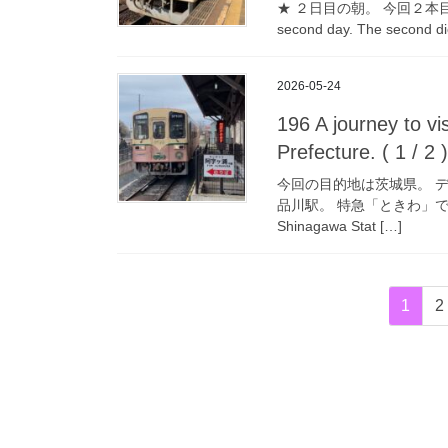
★ ２日目の朝。 今回２本目の
second day. The second die
2026-05-24
196 A journey to vis
Prefecture. ( 1 / 2 )
今回の目的地は茨城県。 
品川駅。 特急「ときわ」で、まず
Shinagawa Stat […]
投
固
1
2
稿
定
ペ
の
ー
ペ
ジ
ー