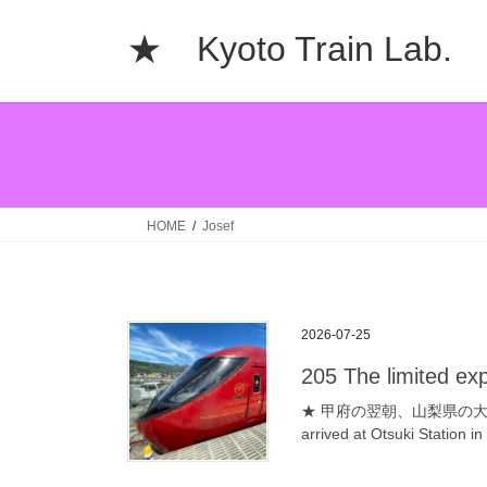
コ
ナ
ン
ビ
★ Kyoto Train La
テ
ゲ
ン
ー
ツ
シ
へ
ョ
ス
ン
キ
に
ッ
移
HOME
Josef
プ
動
2026-07-25
205 The limited exp
★ 甲府の翌朝、山梨県の大月駅へやっ
arrived at Otsuki Station i