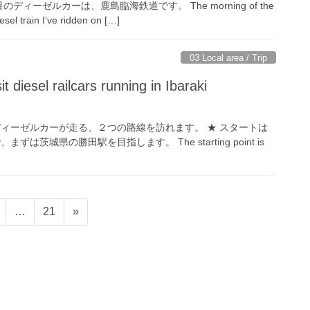
ディーゼルカーは、鹿島臨海鉄道です。 The morning of the
sel train I’ve ridden on […]
03 Local area / Trip
it diesel railcars running in Ibaraki
ディーゼルカーが走る、２つの路線を訪れます。 ★ スタートは
は茨城県の勝田駅を目指します。 The starting point is
固
固
…
21
»
定
定
ペ
ペ
ー
ー
ジ
ジ