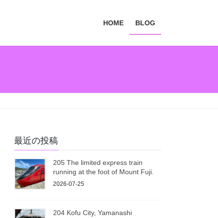
HOME
BLOG
最近の投稿
205 The limited express train
running at the foot of Mount Fuji.
2026-07-25
204 Kofu City, Yamanashi