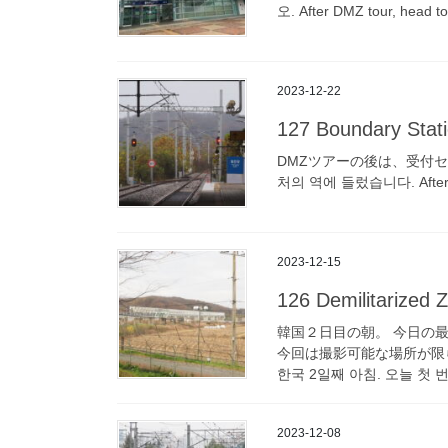
오. After DMZ tour, he
2023-12-22
127 Boundary Stati
DMZツアーの後は、受付セン
처의 역에 들렀습니다. After our 
2023-12-15
126 Demilitarized 
韓国２日目の朝。 今日の
今回は撮影可能な場所が限
한국 2일째 아침. 오늘 첫 
2023-12-08