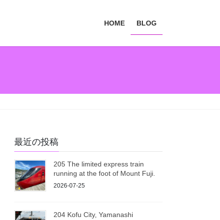
HOME
BLOG
最近の投稿
205 The limited express train
running at the foot of Mount Fuji.
2026-07-25
204 Kofu City, Yamanashi