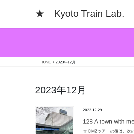
コ
ナ
ン
ビ
★ Kyoto Train La
テ
ゲ
ン
ー
ツ
シ
へ
ョ
ス
ン
キ
に
ッ
移
HOME
2023年12月
プ
動
2023年12月
2023-12-29
128 A town with m
☆ DMZツアーの後は、次の