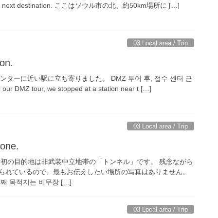
ad to next destination. ここはソウル市の北、約50km場所に […]
03 Local area / Trip
on.
ターに近い駅に立ち寄りました。 DMZ 투어 후, 접수 센터 근
DMZ tour, we stopped at a station near t […]
03 Local area / Trip
Zone.
最初の目的地は非武装中立地帯の「トンネル」です。 残念ながら
られているので、最もお伝えしたい場所の写真はありません。
번째 목적지는 비무장 […]
03 Local area / Trip