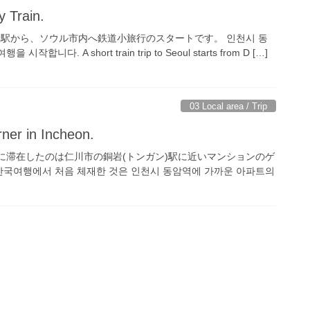
y Train.
ン)駅から、ソウル市内へ鉄道小旅行のスタートです。 인천시 동
니다. A short train trip to Seoul starts from D […]
03 Local area / Trip
rner in Incheon.
初に滞在したのは仁川市の銅岩(トンガン)駅に近いマンションのゲ
국여행에서 처음 체재한 것은 인천시 동암역에 가까운 아파트의